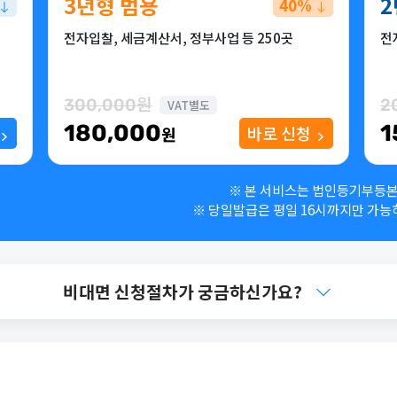
3년형 범용
2
40%
전자입찰, 세금계산서, 정부사업 등 250곳
전
300,000원
2
VAT별도
180,000
1
바로 신청
원
※ 본 서비스는 법인등기부등본
※ 당일발급은 평일 16시까지만 가능
비대면 신청절차가 궁금하신가요?