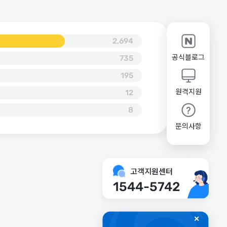
2,694
공식블로그
735
195
원격지원
12
8
문의사항
고객지원센터
1544-5742
✕