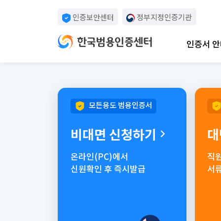
인증보안센터
정부지정인증기관
인증서 안
모든용도 범용인증서
비대면 신청하기
대
온라인(PC)에서
직원
신원확인 후 즉시발급
서류