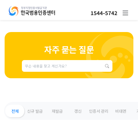
1544-5742
자주 묻는 질문
전체
신규 발급
재발급
갱신
인증서 관리
비대면